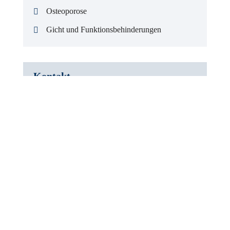
Osteoporose
Gicht und Funktionsbehinderungen
Kontakt
Tourist Information Bad Freienwalde
Uchtenhagenstraße 3
16259 Bad Freienwalde
Anfahrt & Route
(03344) 15 08 90
E-Mail schreiben
Webseite